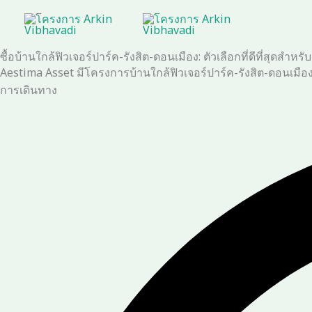
Skip
to
content
ซื้อบ้านใกล้ฟิวเจอร์ปาร์ค-รังสิต-ดอนเมือง: ตัวเลือกที่ดีที่สุดสำห
Aestima Asset มีโครงการบ้านใกล้ฟิวเจอร์ปาร์ค-รังสิต-ดอนเ
การเดินทาง