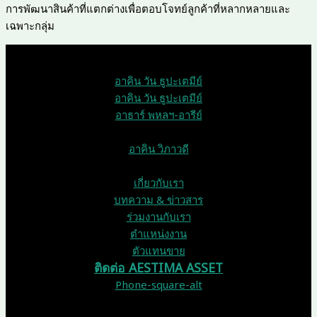
การพัฒนาสินค้าที่แตกต่างเพื่อตอบโจทย์ลูกค้าที่หลากหลายและ
เฉพาะกลุ่ม
บ้านเดี่ยว
อาคิน วัน ธูปะเตมีย์
อาคิน วัน ธูปะเตมีย์
อาธาร์ พหลฯ-อารีย์
บ้านแฝด
อาคิน วิภาวดี
องค์กร
เกี่ยวกับเรา
บทความ & ข่าวสาร
ร่วมงานกับเรา
ตำแหน่งงาน
ตัวแทนขาย
ติดต่อ AESTIMA ASSET
Phone-square-alt